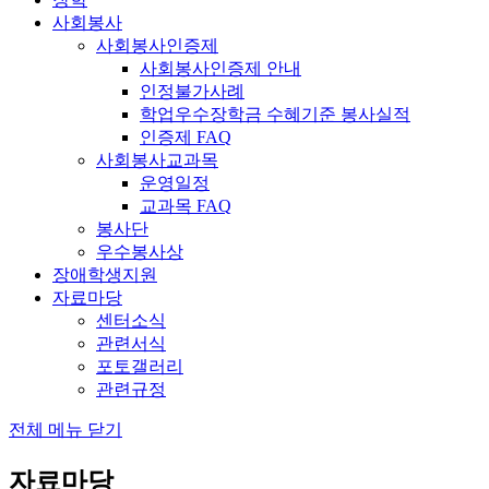
사회봉사
사회봉사인증제
사회봉사인증제 안내
인정불가사례
학업우수장학금 수혜기준 봉사실적
인증제 FAQ
사회봉사교과목
운영일정
교과목 FAQ
봉사단
우수봉사상
장애학생지원
자료마당
센터소식
관련서식
포토갤러리
관련규정
전체 메뉴 닫기
자료마당