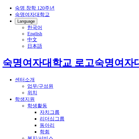
숙명 창학 120주년
숙명여자대학교
Language
한국어
English
中文
日本語
숙명여자대학교 로고
숙명여자
센터소개
업무/구성원
위치
학생지원
학생활동
자치그룹
리더십그룹
동아리
학회
복지/서비스