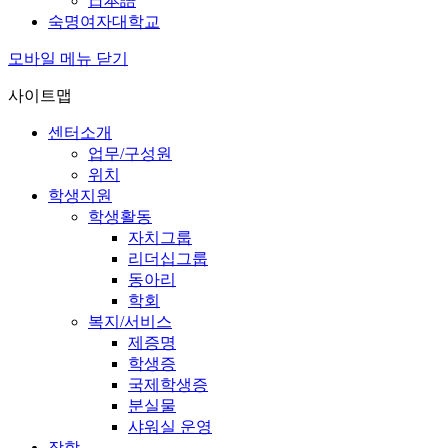
日本語
숙명여자대학교
모바일 메뉴 닫기
사이트맵
센터소개
업무/구성원
위치
학생지원
학생활동
자치그룹
리더십그룹
동아리
학회
복지/서비스
제증명
학생증
국제학생증
분실물
샤워실 운영
장학