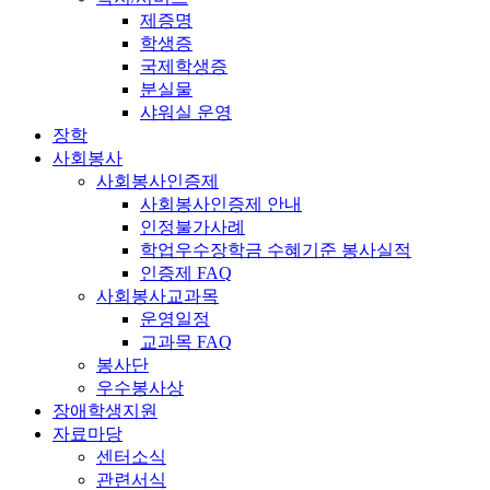
제증명
학생증
국제학생증
분실물
샤워실 운영
장학
사회봉사
사회봉사인증제
사회봉사인증제 안내
인정불가사례
학업우수장학금 수혜기준 봉사실적
인증제 FAQ
사회봉사교과목
운영일정
교과목 FAQ
봉사단
우수봉사상
장애학생지원
자료마당
센터소식
관련서식