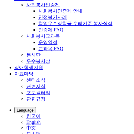
사회봉사인증제
사회봉사인증제 안내
인정불가사례
학업우수장학금 수혜기준 봉사실적
인증제 FAQ
사회봉사교과목
운영일정
교과목 FAQ
봉사단
우수봉사상
장애학생지원
자료마당
센터소식
관련서식
포토갤러리
관련규정
Language
한국어
English
中文