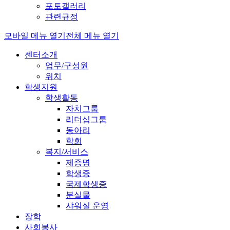
포토갤러리
관련규정
모바일 메뉴 열기
전체 메뉴 열기
센터소개
업무/구성원
위치
학생지원
학생활동
자치그룹
리더십그룹
동아리
학회
복지/서비스
제증명
학생증
국제학생증
분실물
샤워실 운영
장학
사회봉사