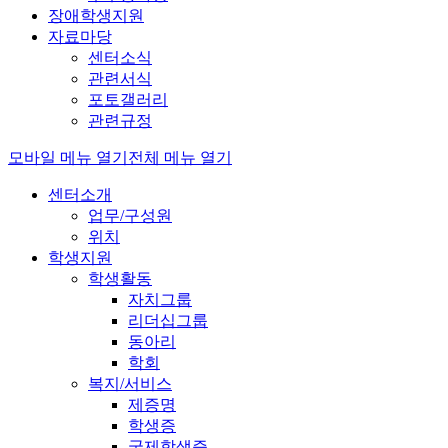
장애학생지원
자료마당
센터소식
관련서식
포토갤러리
관련규정
모바일 메뉴 열기
전체 메뉴 열기
센터소개
업무/구성원
위치
학생지원
학생활동
자치그룹
리더십그룹
동아리
학회
복지/서비스
제증명
학생증
국제학생증