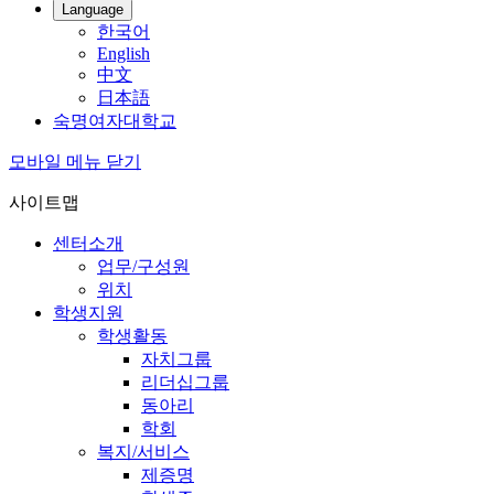
Language
한국어
English
中文
日本語
숙명여자대학교
모바일 메뉴 닫기
사이트맵
센터소개
업무/구성원
위치
학생지원
학생활동
자치그룹
리더십그룹
동아리
학회
복지/서비스
제증명