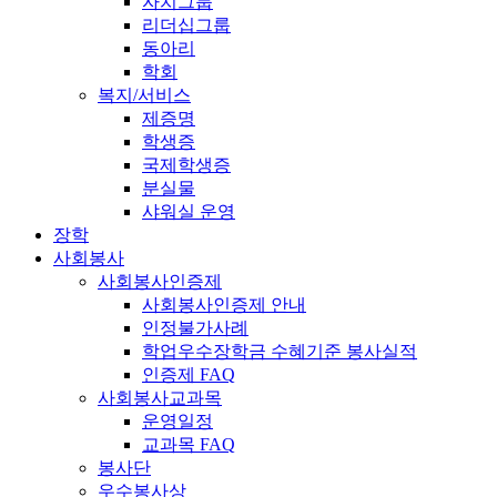
자치그룹
리더십그룹
동아리
학회
복지/서비스
제증명
학생증
국제학생증
분실물
샤워실 운영
장학
사회봉사
사회봉사인증제
사회봉사인증제 안내
인정불가사례
학업우수장학금 수혜기준 봉사실적
인증제 FAQ
사회봉사교과목
운영일정
교과목 FAQ
봉사단
우수봉사상