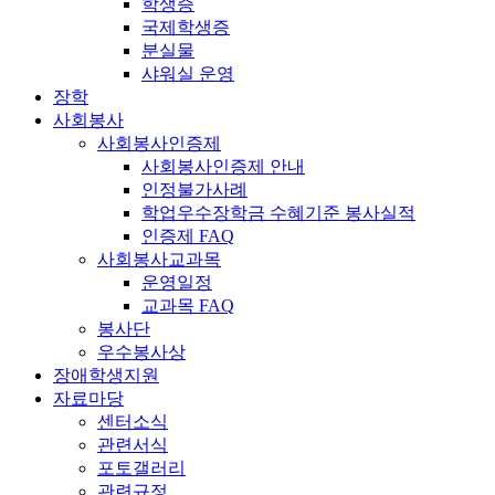
학생증
국제학생증
분실물
샤워실 운영
장학
사회봉사
사회봉사인증제
사회봉사인증제 안내
인정불가사례
학업우수장학금 수혜기준 봉사실적
인증제 FAQ
사회봉사교과목
운영일정
교과목 FAQ
봉사단
우수봉사상
장애학생지원
자료마당
센터소식
관련서식
포토갤러리
관련규정