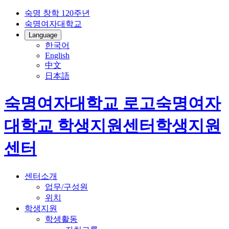
숙명 창학 120주년
숙명여자대학교
Language
한국어
English
中文
日本語
숙명여자대학교 로고
숙명여자
대학교
학생지원센터
학생지원
센터
센터소개
업무/구성원
위치
학생지원
학생활동