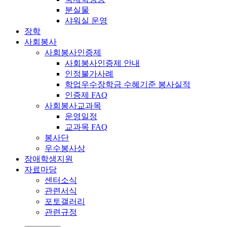
분실물
샤워실 운영
장학
사회봉사
사회봉사인증제
사회봉사인증제 안내
인정불가사례
학업우수장학금 수혜기준 봉사실적
인증제 FAQ
사회봉사교과목
운영일정
교과목 FAQ
봉사단
우수봉사상
장애학생지원
자료마당
센터소식
관련서식
포토갤러리
관련규정