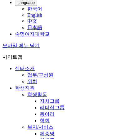
Language
한국어
English
中文
日本語
숙명여자대학교
모바일 메뉴 닫기
사이트맵
센터소개
업무/구성원
위치
학생지원
학생활동
자치그룹
리더십그룹
동아리
학회
복지/서비스
제증명