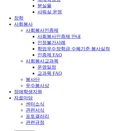
분실물
샤워실 운영
장학
사회봉사
사회봉사인증제
사회봉사인증제 안내
인정불가사례
학업우수장학금 수혜기준 봉사실적
인증제 FAQ
사회봉사교과목
운영일정
교과목 FAQ
봉사단
우수봉사상
장애학생지원
자료마당
센터소식
관련서식
포토갤러리
관련규정