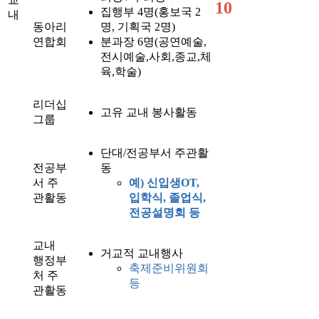
10
집행부 4명(홍보국 2
내
동아리
명, 기획국 2명)
연합회
분과장 6명(공연예술,
전시예술,사회,종교,체
육,학술)
리더십
고유 교내 봉사활동
그룹
단대/전공부서 주관활
전공부
동
서 주
예) 신입생OT,
관활동
입학식, 졸업식,
전공설명회 등
교내
거교적 교내행사
행정부
축제준비위원회
처 주
등
관활동