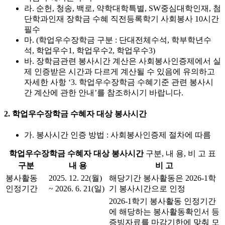
라. 순헌, 청송, 백로, 약학대학특별, SW중심대학인재, 첨
단학과인재 장학금 수혜 직전등록학기 사회봉사 10시간
필수
마. (학업우수장학금 구분 : 단대전체수석, 학부학년수
석, 학업우수1, 학업우수2, 학업우수3)
바. 장학금관련 봉사시간 계산은 사회봉사인증제에서 실
제 인증받은 시간과 다르게 계산될 수 있음에 유의하고
자세한 사항 ‘3. 학업우수장학금 수혜기준 관련 봉사시
간 계산에 관한 안내’를 참조하시기 바랍니다.
2. 학업우수장학금 수혜자 대상 봉사시간
가. 봉사시간 인증 방법 : 사회봉사인증제 절차에 따름
학업우수장학금 수혜자 대상 봉사시간
구분, 내 용, 비 고 표
구분
내 용
비 고
봉사활동
2025. 12. 22(월)
해당기간 봉사활동은 2026-1학
인정기간
~ 2026. 6. 21(일)
기 봉사시간으로 인정
2026-1학기 봉사활동 인정기간
에 해당하는 봉사활동확인서 등
증빙자료를 마감기한에 맞춰 모