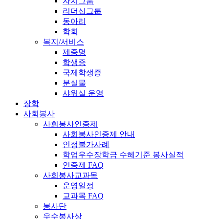
자치그룹
리더십그룹
동아리
학회
복지/서비스
제증명
학생증
국제학생증
분실물
샤워실 운영
장학
사회봉사
사회봉사인증제
사회봉사인증제 안내
인정불가사례
학업우수장학금 수혜기준 봉사실적
인증제 FAQ
사회봉사교과목
운영일정
교과목 FAQ
봉사단
우수봉사상