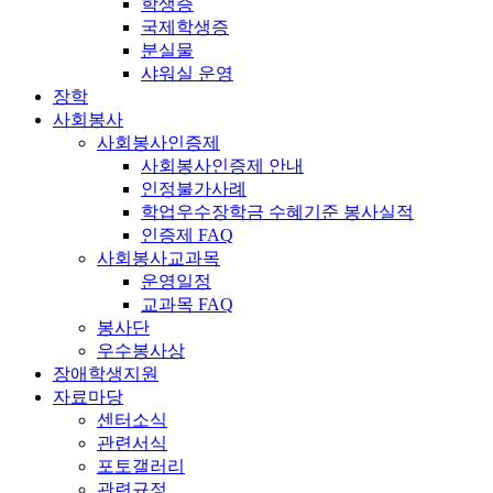
학생증
국제학생증
분실물
샤워실 운영
장학
사회봉사
사회봉사인증제
사회봉사인증제 안내
인정불가사례
학업우수장학금 수혜기준 봉사실적
인증제 FAQ
사회봉사교과목
운영일정
교과목 FAQ
봉사단
우수봉사상
장애학생지원
자료마당
센터소식
관련서식
포토갤러리
관련규정