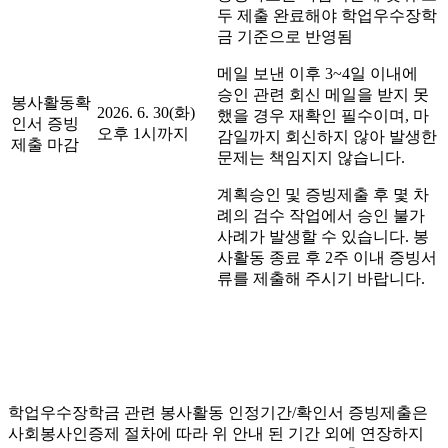
두 제출 완료해야 학업우수장학
금 기준으로 반영됨
메일 보낸 이후 3~4일 이내에
승인 관련 회신 메일을 받지 못
봉사활동확
2026. 6. 30(화)
했을 경우 재확인 필수이며, 마
인서 증빙
오후 1시까지
감일까지 회신하지 않아 발생한
제출 마감
문제는 책임지지 않습니다.
계획승인 및 증빙제출 후 몇 차
례의 검수 작업에서 승인 불가
사례가 발생할 수 있습니다. 봉
사활동 종료 후 2주 이내 증빙서
류를 제출해 주시기 바랍니다.
봉사활동
2023. 7. 10(월) ~
해당 기간동안 확인하지 않아
이의신청기
2023. 7 12(수) 15
발생한 문제는 학생 과실
간
시까지
학업우수장학금 관련 봉사활동 인정기간/확인서 증빙제출은
사회봉사인증제 절차에 따라 위 안내 된 기간 외에 연장하지