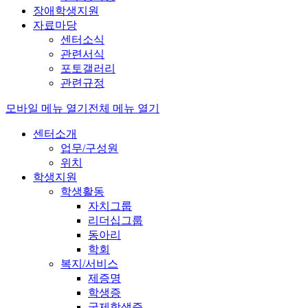
장애학생지원
자료마당
센터소식
관련서식
포토갤러리
관련규정
모바일 메뉴 열기
전체 메뉴 열기
센터소개
업무/구성원
위치
학생지원
학생활동
자치그룹
리더십그룹
동아리
학회
복지/서비스
제증명
학생증
국제학생증