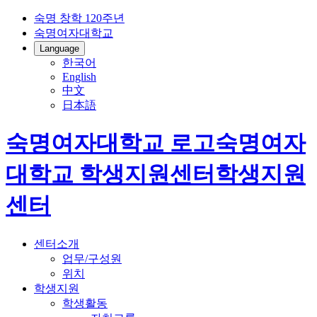
숙명 창학 120주년
숙명여자대학교
Language
한국어
English
中文
日本語
숙명여자대학교 로고
숙명여자
대학교
학생지원센터
학생지원
센터
센터소개
업무/구성원
위치
학생지원
학생활동